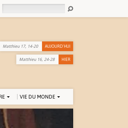
Rechercher
Matthieu 17, 14-20
AUJOURD'HUI
Matthieu 16, 24-28
HIER
RE
VIE DU MONDE