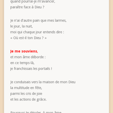
quand pourrai-je m’avancer,
paraître face à Dieu ?
Je n’ai d’autre pain que mes larmes,
le jour, la nuit,
moi qui chaque jour entends dire :
« Où est-il ton Dieu ? »
Je me souviens
,
et mon âme déborde :
en ce temps-là,
je franchissais les portails !
Je conduisais vers la maison de mon Dieu
la multitude en fête,
parmi les cris de joie
et les actions de grâce.
Pourquoi te désoler, ô mon âme,