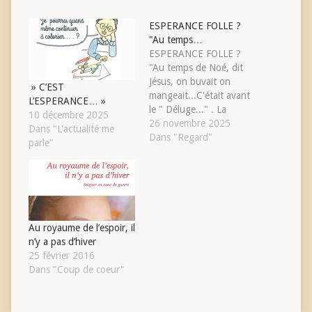
ESPERANCE FOLLE ?
"Au temps…
ESPERANCE FOLLE ?
"Au temps de Noé, dit
Jésus, on buvait on
» C’EST
mangeait...C'était avant
L’ESPERANCE… »
le " Déluge..." . La
10 décembre 2025
routine en somme. On
26 novembre 2025
Dans "L'actualité me
survivait en attendant
Dans "Regard"
parle"
des jours
meilleurs....2025: on a
cette triste impression
que "l'inhumain" a fini
par dominer notre
Monde, notre Histoire.
Au royaume de l’espoir, il
Faut-il parle r encore du
n’y a pas d’hiver
temps…
25 février 2016
Dans "Coup de coeur"