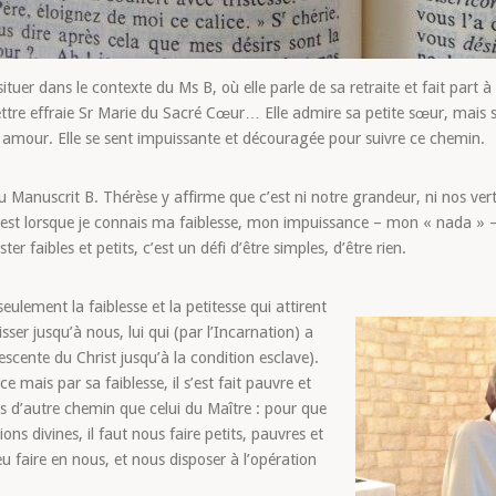
situer dans le contexte du Ms B, où elle parle de sa retraite et fait part 
lettre effraie Sr Marie du Sacré Cœur… Elle admire sa petite sœur, mais 
son amour. Elle se sent impuissante et découragée pour suivre ce chemin.
 du Manuscrit B. Thérèse y affirme que c’est ni notre grandeur, ni nos ve
ar c’est lorsque je connais ma faiblesse, mon impuissance – mon « nada » 
ester faibles et petits, c’est un défi d’être simples, d’être rien.
eulement la faiblesse et la petitesse qui attirent
isser jusqu’à nous, lui qui (par l’Incarnation) a
escente du Christ jusqu’à la condition esclave).
e mais par sa faiblesse, il s’est fait pauvre et
 d’autre chemin que celui du Maître : pour que
ns divines, il faut nous faire petits, pauvres et
eu faire en nous, et nous disposer à l’opération