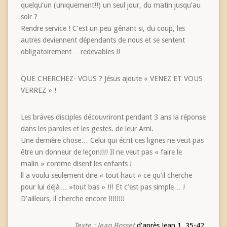
quelqu’un (uniquement!!) un seul jour, du matin jusqu’au
soir ?
Rendre service ! C’est un peu gênant si, du coup, les
autres deviennent dépendants de nous et se sentent
obligatoirement… redevables !!
QUE CHERCHEZ- VOUS ? Jésus ajoute « VENEZ ET VOUS
VERREZ » !
Les braves disciples découvriront pendant 3 ans la réponse
dans les paroles et les gestes. de leur Ami.
Une dernière chose… Celui qui écrit ces lignes ne veut pas
être un donneur de leçon!!!! Il ne veut pas « faire le
malin » comme disent les enfants !
ll a voulu seulement dire « tout haut » ce qu’il cherche
pour lui déjà… »tout bas » !!! Et c’est pas simple… !
D’ailleurs, il cherche encore !!!!!!!!
Texte : Jean Bosset
d’après Jean 1, 35-42