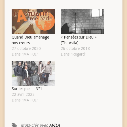
Quand Dieu aménage
« Pensées sur Dieu »
nos cœurs
(Th. Avila)
27 octobre 2020
26 octobre 2018
Dans "MA FOI"
Dans "Regard"
Sur les pas… N°1
22 avril 2022
Dans "MA FOI"
Mots-clés avec
AVILA