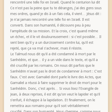
rencontré une telle foi en Israël. Quand le centurion lui dit
Ce n’est pas la peine que tu te déranges, j’ai des gens sous
mes ordres, quand je dis à un fais cela, il vient… Jésus dit :
Je n’ai jamais rencontré une telle foi en Israël. Il est
converti. Dans son humanité, il découvre peu à peu
l’amplitude de sa mission. Et la croix, c’est quand même
un échec, et il le vit douloureusement : si c’est possible… Il
sent bien qu’il y a un durcissement contre lui, qu’il est
rejeté, que ça va mal s’achever, mais il résiste.
Le Talmud nous dit qu’il a été condamné à mort par le
Sanhédrin, et que… il y a un vide dans le texte, et qu’il a
été crucifié par les romains. On nous dit parfois que le
Sanhédrin n’avait pas le droit de condamner à mort : C’est
faux. C’est avec Gamaliel dont parle le livre des Actes, que
Gamaliel a réussi à faire supprimer le droit de mort pour le
Sanhédrin. Donc, c’est après… Si vous lisez l’Evangile de
Jean, à deux reprises, il est dit qu’on veut le lapider et qu’il
s’enfuit, il échappe à la lapidation. Et finalement, on le
remettra aux romains pour qu’il soit véritablement
crucifié. Dans son humanité, Jésus chemine, comme nous,