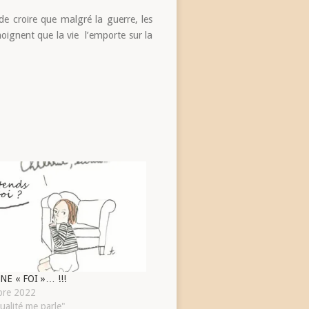
de croire que malgré la guerre, les
émoignent que la vie l’emporte sur la
NE « FOI »… !!!
bre 2022
ualité me parle"