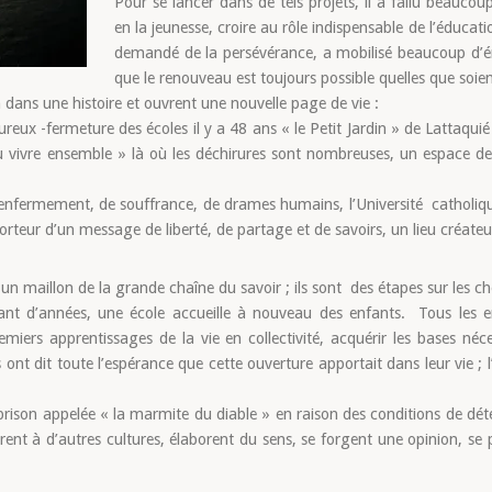
Pour se lancer dans de tels projets, il a fallu beaucoup
en la jeunesse, croire au rôle indispensable de l’éducat
demandé de la persévérance, a mobilisé beaucoup d’én
que le renouveau est toujours possible quelles que soient
n dans une histoire et ouvrent une nouvelle page de vie :
ureux -fermeture des écoles il y a 48 ans « le Petit Jardin » de Lattaqui
u vivre ensemble » là où les déchirures sont nombreuses, un espace de 
 enfermement, de souffrance, de drames humains, l’Université catholiq
u porteur d’un message de liberté, de partage et de savoirs, un lieu créateur
n maillon de la grande chaîne du savoir ; ils sont des étapes sur les c
ant d’années, une école accueille à nouveau des enfants. Tous les enf
miers apprentissages de la vie en collectivité, acquérir les bases néc
nts ont dit toute l’espérance que cette ouverture apportait dans leur vie ; 
rison appelée « la marmite du diable » en raison des conditions de dét
uvrent à d’autres cultures, élaborent du sens, se forgent une opinion, s