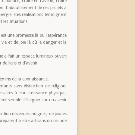
 d’audace, croire en l’avenir, croire
ion. L’aboutissement de ces projets a
ergie. Ces réalisations témoignent
 les situations.
é est une promesse là où l’espérance
vie et de joie là où le danger et la
ue a fait un espace lumineux ouvert
 de liens et d’avenir.
hemins de la connaissance.
ants sans distinction de religion,
essaires à leur croissance physique,
l’exil semble s’éloigner car un avenir
ention devenues indignes, de jeunes
e préparent à être artisans du monde