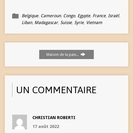
s’est installée
officiellement samedi 17
septembre 2022 à la
Belgique
,
Cameroun
,
Congo
,
Egypte
,
France
,
Israël
,
Maison de la paix de .
Liban
,
Madagascar
,
Suisse
,
Syrie
,
Vietnam
Les sœurs Marie-
Thérèse, Thérèse,
Catherine et Pascale
composent la nouvelle
équipe…
Maison de la paix...
UN COMMENTAIRE
CHRISTIAN ROBERTI
17 août 2022