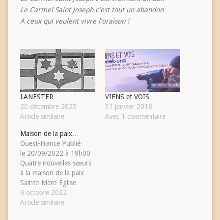
Le Carmel Saint Joseph c’est tout un abandon
A
ceux qui veulent vivre l’oraison !
LANESTER
VIENS et VOIS
20 décembre 2025
31 janvier 2018
Article similaire
Avec 1 commentaire
Maison de la paix…
Ouest-France Publié
le 20/09/2022 à 19h00
Quatre nouvelles sœurs
à la maison de la paix
Sainte-Mère-Église
(Manche) Une nouvelle
9 octobre 2022
équipe de sœurs, venues
Article similaire
d’horizons différents,