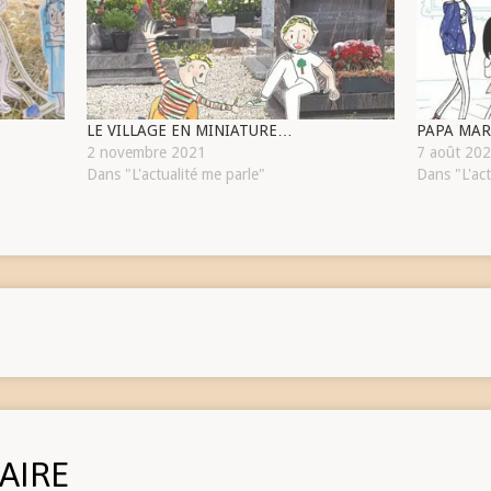
LE VILLAGE EN MINIATURE…
PAPA MARC
2 novembre 2021
7 août 20
Dans "L'actualité me parle"
Dans "L'act
AIRE