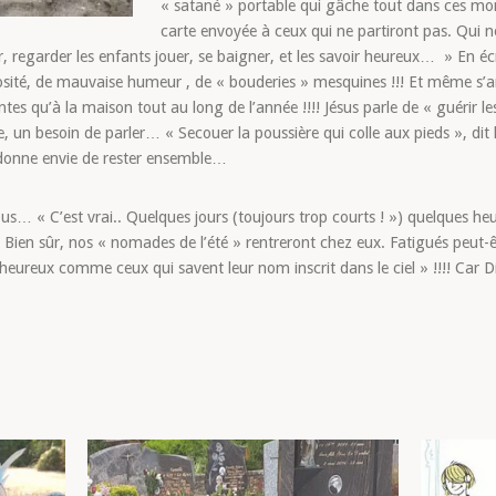
« satané » portable qui gâche tout dans ces mome
carte envoyée à ceux qui ne partiront pas. Qui 
 regarder les enfants jouer, se baigner, et les savoir heureux… » En écr
morosité, de mauvaise humeur , de « bouderies » mesquines !!! Et même 
tes qu’à la maison tout au long de l’année !!!! Jésus parle de « guérir l
, un besoin de parler… « Secouer la poussière qui colle aux pieds », dit l
i donne envie de rester ensemble…
… « C’est vrai.. Quelques jours (toujours trop courts ! ») quelques heure
Bien sûr, nos « nomades de l’été » rentreront chez eux. Fatigués peut-ê
 heureux comme ceux qui savent leur nom inscrit dans le ciel » !!!! Car
Illustrati