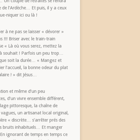
… Un couple de retraités se rendra
de l’Ardèche… Et puis, il y a ceux
e-niquer ici ou là !
ler à ne pas se laisser « dévorer »
 !!! Briser avec le train-train
ase « Là où vous serez, mettez la
 à souhait ! Parfois un peu trop…
e que soit la durée… « Mangez et
er l’accueil, la bonne odeur du plat
laire ! » dit Jésus…
ration et même d’un peu
es, d’un vivre ensemble différent,
lage pittoresque, la chaîne de
gues, un artisanat local original,
ère « discrète… s’arrêter prés des
les bruits inhabituels… Et manger
 ! En ignorant de temps en temps ce