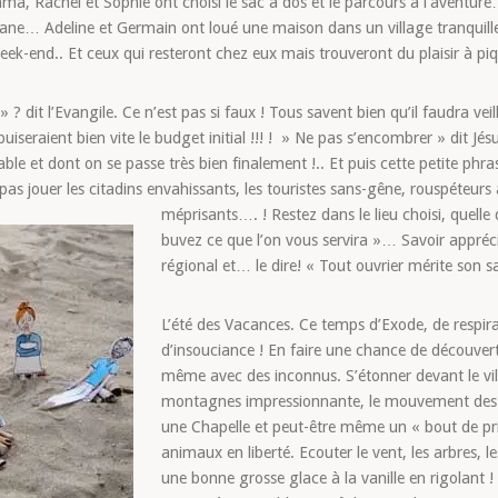
a, Rachel et Sophie ont choisi le sac à dos et le parcours à l’aventure
ane… Adeline et Germain ont loué une maison dans un village tranquille 
ek-end.. Et ceux qui resteront chez eux mais trouveront du plaisir à piqu
? dit l’Evangile. Ce n’est pas si faux ! Tous savent bien qu’il faudra veil
uiseraient bien vite le budget initial !!! ! » Ne pas s’encombrer » dit Jésus
sable et dont on se passe très bien finalement !.. Et puis cette petite phr
as jouer les citadins envahissants, les touristes sans-gêne, rouspéteurs
méprisants…. !
Restez dans le lieu choisi, quell
buvez ce que l’on vous servira »… Savoir appréci
régional et… le dire! « Tout ouvrier mérite son sa
L’été des Vacances. Ce temps d’Exode, de respi
d’insouciance ! En faire une chance de découvert
même avec des inconnus. S’étonner devant le vil
montagnes impressionnante, le mouvement des va
une Chapelle et peut-être même un « bout de pri
animaux en liberté. Ecouter le vent, les arbres, 
une bonne grosse glace à la vanille en rigolant