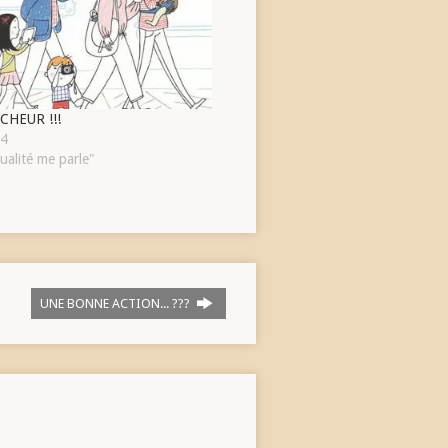
HEUR !!!
24
ualité me parle"
UNE BONNE ACTION... ???