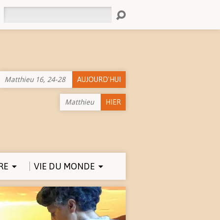
Rechercher
Matthieu 16, 24-28
AUJOURD'HUI
Matthieu
HIER
RE
VIE DU MONDE