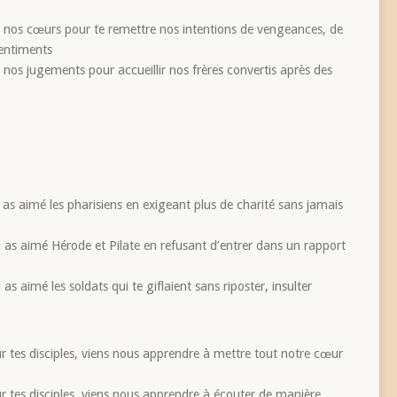
ir nos cœurs pour te remettre nos intentions de vengeances, de
sentiments
r nos jugements pour accueillir nos frères convertis après des
 as aimé les pharisiens en exigeant plus de charité sans jamais
 as aimé Hérode et Pilate en refusant d’entrer dans un rapport
s aimé les soldats qui te giflaient sans riposter, insulter
r tes disciples, viens nous apprendre à mettre tout notre cœur
r tes disciples, viens nous apprendre à écouter de manière