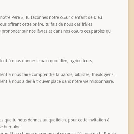
« notre Père », tu façonnes notre cœur d’enfant de Dieu
ous offrant cette prière, tu fais de nous des frères
ns prononcer sur nos lèvres et dans nos cœurs ces paroles qui
lent à nous donner le pain quotidien, agriculteurs,
llent à nous faire comprendre ta parole, biblistes, théologiens…
llent à nous aider à trouver place dans notre vie missionnaire.
s que tu nous donnes au quotidien, pour cette invitation à
sse humaine
grandit en chaque personne qui se met à l’écoute de ta Parole