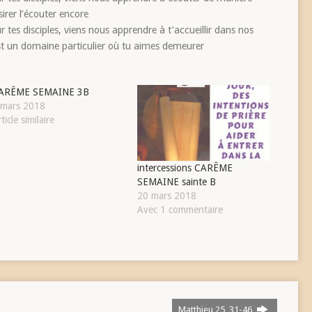
irer l’écouter encore
 tes disciples, viens nous apprendre à t’accueillir dans nos
est un domaine particulier où tu aimes demeurer
ARÊME SEMAINE 3B
 mars 2018
ticle similaire
intercessions CARÊME
SEMAINE sainte B
20 mars 2018
Avec 1 commentaire
Matthieu 25, 31-46