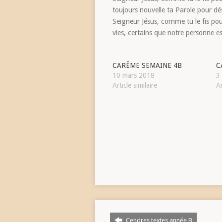
toujours nouvelle ta Parole pour dés
Seigneur Jésus, comme tu le fis pour
vies, certains que notre personne 
CARÊME SEMAINE 4B
C
10 mars 2018
3
Article similaire
Ar
Cendres textes année B