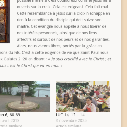
possible même si c’est douloureux comme Jésus les a
ouverts sur la croix. Cela est exigeant. Cela fait mal.
Cette ressemblance à Jésus sur la croix n’échappe en
rien à la condition du disciple qui doit suivre son
maître. Cet évangile nous appelle à nous libérer de
nos intérêts personnels, ainsi que de nos liens
affectifs et surtout de nos peurs et de nos garanties.
Alors, nous vivrons libres, portés par la grâce en
tions du Fils. C’est à cette exigence de vie que Saint Paul nous
ux Galates 2 :20 en disant : «
Je suis crucifié avec le Christ ; et
mais c’est le Christ qui vit en moi.
»
ean 6, 60-69
LUC 14, 12 – 14
1 avril 2018
3 novembre 2025
ticle similaire
Article similaire