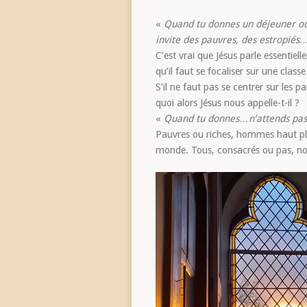
«
Quand tu donnes un déjeuner ou 
invite des pauvres, des estropiés
C’est vrai que Jésus parle essentiel
qu’il faut se focaliser sur une classe
S’il ne faut pas se centrer sur les 
quoi alors Jésus nous appelle-t-il ?
«
Quand tu donnes…n’attends pas
Pauvres ou riches, hommes haut plac
monde. Tous, consacrés ou pas, nou