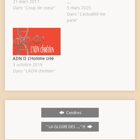
21 mars 2017
…
Dans "Coup de coeur"
5 mars 2025
Dans "L'actualité me
parle"
ADN II L’Homme créé
3 octobre 2019
Dans "L'ADN chrétien"
Cendres
" LA GLOIRE DES ...." !!!