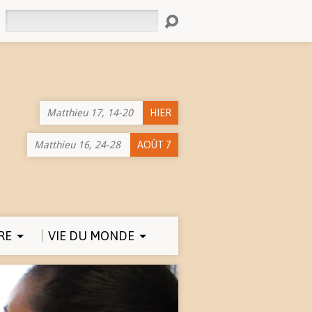
Rechercher
Matthieu 17, 14-20
HIER
Matthieu 16, 24-28
AOÛT 7
RE
VIE DU MONDE