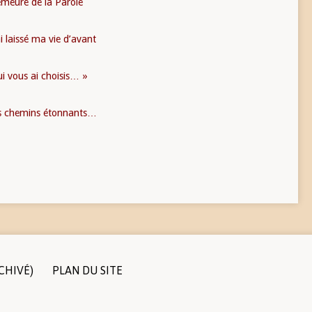
emeure de la Parole
ai laissé ma vie d’avant
ui vous ai choisis… »
es chemins étonnants…
CHIVÉ)
PLAN DU SITE