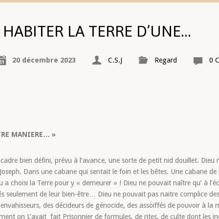
HABITER LA TERRE D’UNE…
20 décembre 2023
C.S.J
Regard
0 
TRE MANIERE… »
adre bien défini, prévu à l’avance, une sorte de petit nid douillet. Dieu
oseph. Dans une cabane qui sentait le foin et les bêtes. Une cabane de l
u a choisi la Terre pour y « demeurer » ! Dieu ne pouvait naître qu’ à l’
és seulement de leur bien-être… Dieu ne pouvait pas naitre complice des
s envahisseurs, des décideurs de génocide, des assoiffés de pouvoir à l
nt on L’avait fait Prisonnier de formules, de rites, de culte dont les ind