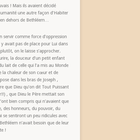
vais ! Mais ils avaient décidé
l’Humanité une autre façon d’Habiter
bane en dehors de Bethléem…
en servir comme force d’oppression
 « y avait pas de place pour Lui dans
lutôt, on le laisse s’approcher.
urire, la douceur d’un petit enfant
du lait de celle qui l’a mis au Monde
de la chaleur de son cœur et de
 pose dans les bras de Joseph ,
dire que Dieu qu’on dit Tout Puissant
!!) , que Dieu le Père mettait son
 l’ont bien compris qui n’avaient que
ie, des honneurs, du pouvoir, du
 se sentiront un peu ridicules avec
e Bethléem n’avait besoin que de leur
e !