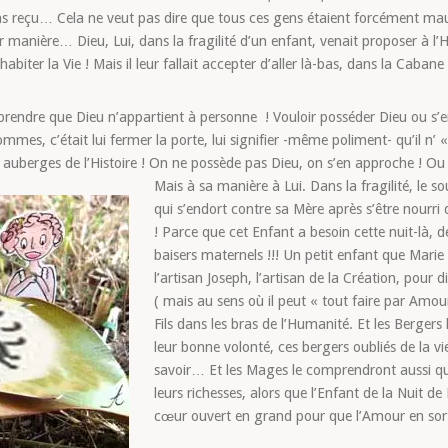
t pas reçu… Cela ne veut pas dire que tous ces gens étaient forcément mau
eur manière… Dieu, Lui, dans la fragilité d’un enfant, venait proposer à 
d’habiter la Vie ! Mais il leur fallait accepter d’aller là-bas, dans la Ca
prendre que Dieu n’appartient à personne ! Vouloir posséder Dieu ou s’
ommes, c’était lui fermer la porte, lui signifier -même poliment- qu’il n’
 auberges de l’Histoire ! On ne possède pas Dieu, on s’en approche ! Ou p
Mais à sa manière à Lui. Dans la fragilité, le so
qui s’endort contre sa Mère après s’être nourri 
! Parce que cet Enfant a besoin cette nuit-là, 
baisers maternels !!! Un petit enfant que Marie
l’artisan Joseph, l’artisan de la Création, pour 
( mais au sens où il peut « tout faire par Amour
Fils dans les bras de l’Humanité. Et les Bergers
leur bonne volonté, ces bergers oubliés de la v
savoir… Et les Mages le comprendront aussi qui
leurs richesses, alors que l’Enfant de la Nuit d
cœur ouvert en grand pour que l’Amour en sort