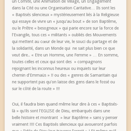
un Comité, une Animation de Village, un Engagement
dans la Cité ou une Organisation Caritative… Ils sont les
« Baptisés silencieux » mystérieusement liés à la Religieuse
qui essaye de vivre un « jusqu’au bout » de son Baptême,
ou le Prêtre « besogneux » qui parie encore sur la force de
l’Evangile, tous ces « militants » oubliés des Mouvements
qui mettent au cœur de leur vie, le souci du partage et de
la solidarité, dans un Monde qui ne sait plus bien ce que
veut dire.. « Etre un Homme, une Femme » … En somme,
toutes celles et ceux qui sont des » compagnons
rejoignant les inconnus heureux ou inquiets sur leur
chemin d’Emmaüs » !! ou des « genres de Samaritain qui
ne supportent pas qu’on laisse des gens dans le fossé ou
sur le côté de la route » !!!
Oui, il faudra bien quand même leur dire à ces « Baptisés-
là » qu’ils sont l’EGLISE de Dieu, embarqués dans une
belle histoire et montrant » leur Baptême » sans y penser
vraiment !!!! Ces Baptisés silencieux qui avoueront parfois
que « l’idée de Dieu leur traverse l’esprit » ! Et même qu’il