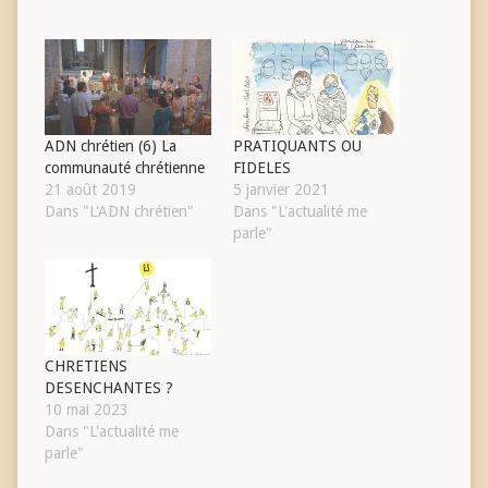
ADN chrétien (6) La
PRATIQUANTS OU
communauté chrétienne
FIDELES
21 août 2019
5 janvier 2021
Dans "L'ADN chrétien"
Dans "L'actualité me
parle"
CHRETIENS
DESENCHANTES ?
10 mai 2023
Dans "L'actualité me
parle"