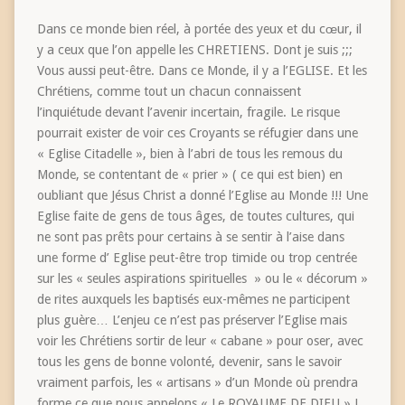
Dans ce monde bien réel, à portée des yeux et du cœur, il
y a ceux que l’on appelle les CHRETIENS. Dont je suis ;;;
Vous aussi peut-être. Dans ce Monde, il y a l’EGLISE. Et les
Chrétiens, comme tout un chacun connaissent
l’inquiétude devant l’avenir incertain, fragile. Le risque
pourrait exister de voir ces Croyants se réfugier dans une
« Eglise Citadelle », bien à l’abri de tous les remous du
Monde, se contentant de « prier » ( ce qui est bien) en
oubliant que Jésus Christ a donné l’Eglise au Monde !!! Une
Eglise faite de gens de tous âges, de toutes cultures, qui
ne sont pas prêts pour certains à se sentir à l’aise dans
une forme d’ Eglise peut-être trop timide ou trop centrée
sur les « seules aspirations spirituelles » ou le « décorum »
de rites auxquels les baptisés eux-mêmes ne participent
plus guère… L’enjeu ce n’est pas préserver l’Eglise mais
voir les Chrétiens sortir de leur « cabane » pour oser, avec
tous les gens de bonne volonté, devenir, sans le savoir
vraiment parfois, les « artisans » d’un Monde où prendra
forme ce que nous appelons « Le ROYAUME DE DIEU » !