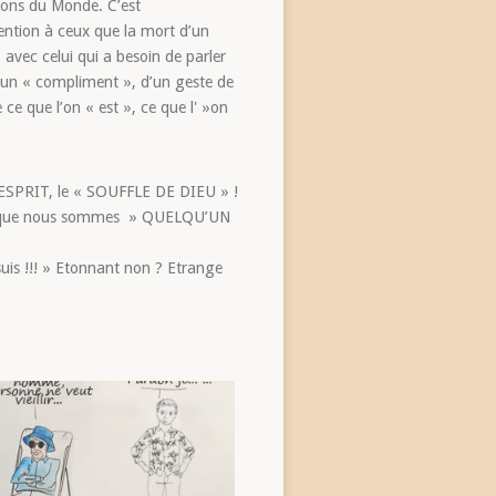
ions du Monde. C’est
tention à ceux que la mort d’un
avec celui qui a besoin de parler
d’un « compliment », d’un geste de
e ce que l’on « est », ce que l' »on
ESPRIT, le « SOUFFLE DE DIEU » !
déjà que nous sommes » QUELQU’UN
uis !!! » Etonnant non ? Etrange