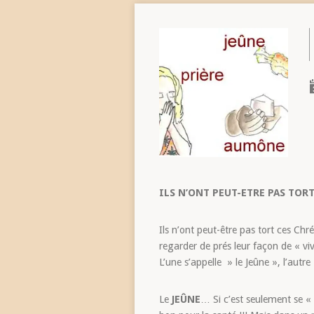
ILS N’ONT PEUT-ETRE PAS TORT
Ils n’ont peut-être pas tort ces Ch
regarder de prés leur façon de « viv
L’une s’appelle » le Jeûne », l’autr
Le
JEÛNE
… Si c’est seulement se « 