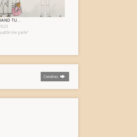
QUAND TU…
 2023
ualité me parle"
Cendres