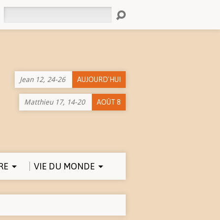
Rechercher
Jean 12, 24-26
AUJOURD'HUI
Matthieu 17, 14-20
AOÛT 8
RE
VIE DU MONDE