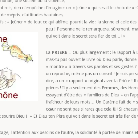
monde, une société ou la violence,
ont rois, rien n’empêche d’imaginer un « Jeûne » qui serait le choix de « s’
 de mépris, d’attitudes hautaines,
efs : « Jeûner » de tout ce qui abîme, pourrit la vie : la sienne et celle
peu !
Personne ne le remarquera, sûrement, mais
qui voit dans le secret sera fier de toi…! »
La
PRIERE
… Ou plus largement : le rapport à
n’as-tu pas ouvert le Livre où Dieu parle, donne
« montre » à travers ses paroles et ses gestes ? 
un reproche, même pas un conseil ! Je suis per
dire, a un « rapport » original avec la Prière ! 
prières ! Il y a seulement des Femmes, des Hom
essayent d’être des « familiers de Dieu » en l’ap
fraîcheur de leurs mots… Un Carême fait de « so
cœur ne sont pas si rares que cela !!!! Si chacun
t sourire Dieu ! » Et Dieu ton Père qui voit dans le secret est très fier de
age, l’attention aux besoins de l’autre, la solidarité à portée de mains