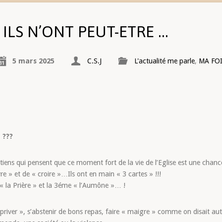
ILS N’ONT PEUT-ETRE …
5 mars 2025
C.S.J
L'actualité me parle
,
MA FO
 ???
rétiens qui pensent que ce moment fort de la vie de l’Eglise est une ch
re » et de « croire »…Ils ont en main « 3 cartes » !!!
e « la Prière » et la 3éme « l’Aumône »… !
priver », s’abstenir de bons repas, faire « maigre » comme on disait autr