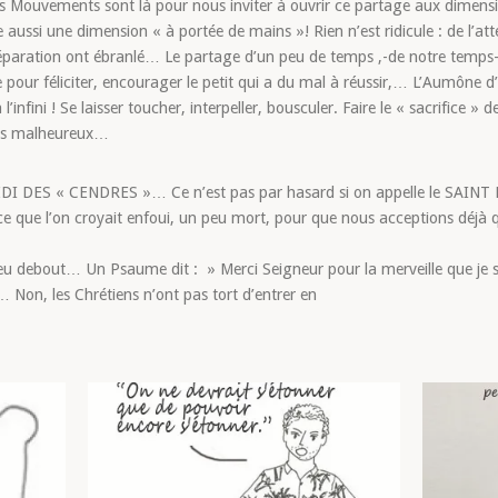
s Mouvements sont là pour nous inviter à ouvrir ce partage aux dimens
 aussi une dimension « à portée de mains »! Rien n’est ridicule : de l’at
 séparation ont ébranlé… Le partage d’un peu de temps ,-de notre temps- 
 pour féliciter, encourager le petit qui a du mal à réussir,… L’Aumône 
infini ! Se laisser toucher, interpeller, bousculer. Faire le « sacrifice » d
oins malheureux…
 DES « CENDRES »… Ce n’est pas par hasard si on appelle le SAINT 
ur ce que l’on croyait enfoui, un peu mort, pour que nous acceptions 
eu debout… Un Psaume dit : » Merci Seigneur pour la merveille que je s
 Non, les Chrétiens n’ont pas tort d’entrer en