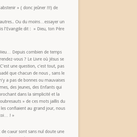
abstenir » ( donc jeûner !!!) de
 des autres.. Ou du moins…essayer un
 l’Evangile dit : » Dieu, ton Père
 Dieu… Depuis combien de temps
 rendez-vous ? Le Livre où Jésus se
C’est une question, c’est tout, pas
suadé que chacun de nous , sans le
Il n’y a pas de bonnes ou mauvaises
mes, des Jeunes, des Enfants qui
prochant dans la simplicité et la
ubresauts » de ces mots jaillis du
 les confiaient au grand jour, nous
 toi… ! »
 et de cœur sont sans nul doute une