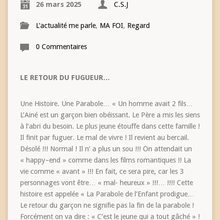
26 mars 2025
C.S.J
L'actualité me parle
,
MA FOI
,
Regard
0 Commentaires
LE RETOUR DU FUGUEUR…
Une Histoire. Une Parabole… « Un homme avait 2 fils…
L’Ainé est un garçon bien obéissant. Le Père a mis les siens
à l’abri du besoin. Le plus jeune étouffe dans cette famille !
Il finit par fuguer. Le mal de vivre ! Il revient au bercail.
Désolé !!! Normal ! Il n’ a plus un sou !!! On attendait un
« happy–end » comme dans les films romantiques !! La
vie comme « avant » !!! En fait, ce sera pire, car les 3
personnages vont être… « mal- heureux » !!!… !!!! Cette
histoire est appelée « La Parabole de l’Enfant prodigue…
Le retour du garçon ne signifie pas la fin de la parabole !
Forcément on va dire : « C’est le jeune qui a tout gâché » !