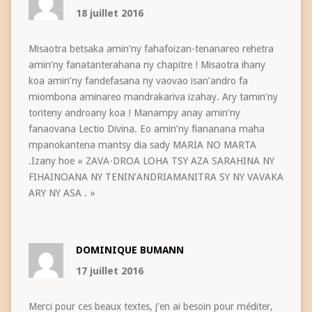
18 juillet 2016
Misaotra betsaka amin’ny fahafoizan-tenanareo rehetra
amin’ny fanatanterahana ny chapitre ! Misaotra ihany
koa amin’ny fandefasana ny vaovao isan’andro fa
miombona aminareo mandrakariva izahay. Ary tamin’ny
toriteny androany koa ! Manampy anay amin’ny
fanaovana Lectio Divina. Eo amin’ny fiananana maha
mpanokantena mantsy dia sady MARIA NO MARTA
.Izany hoe « ZAVA-DROA LOHA TSY AZA SARAHINA NY
FIHAINOANA NY TENIN’ANDRIAMANITRA SY NY VAVAKA
ARY NY ASA . »
DOMINIQUE BUMANN
17 juillet 2016
Merci pour ces beaux textes, j’en ai besoin pour méditer,