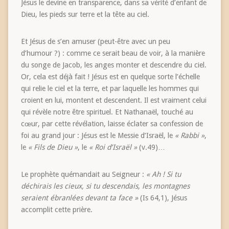
Jésus le devine en transparence, dans sa vérité d’enfant de
Dieu, les pieds sur terre et la tête au ciel.
Et Jésus de s’en amuser (peut-être avec un peu
d’humour ?) : comme ce serait beau de voir, à la manière
du songe de Jacob, les anges monter et descendre du ciel.
Or, cela est déjà fait ! Jésus est en quelque sorte l’échelle
qui relie le ciel et la terre, et par laquelle les hommes qui
croient en lui, montent et descendent. Il est vraiment celui
qui révèle notre être spirituel. Et Nathanaël, touché au
cœur, par cette révélation, laisse éclater sa confession de
foi au grand jour : Jésus est le Messie d’Israël, le
« Rabbi »
,
le
« Fils de Dieu »
, le
« Roi d’Israël »
(v.49)…
Le prophète quémandait au Seigneur :
« Ah ! Si tu
déchirais les cieux, si tu descendais, les montagnes
seraient ébranlées devant ta face »
(Is 64,1), Jésus
accomplit cette prière.