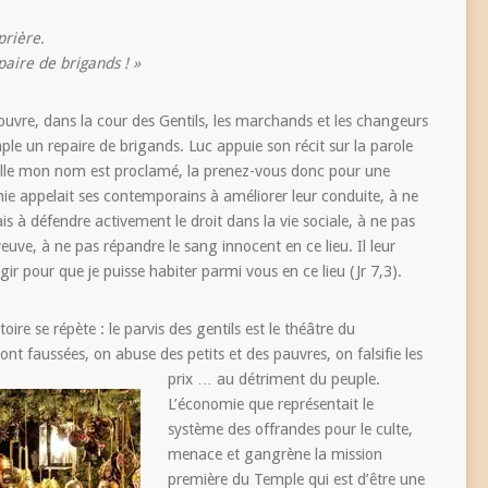
rière.
paire de brigands ! »
ouvre, dans la cour des Gentils, les marchands et les changeurs
mple un repaire de brigands. Luc appuie son récit sur la parole
uelle mon nom est proclamé, la prenez-vous donc pour une
mie appelait ses contemporains à améliorer leur conduite, à ne
is à défendre activement le droit dans la vie sociale, à ne pas
 veuve, à ne pas répandre le sang innocent en ce lieu. Il leur
gir pour que je puisse habiter parmi vous en ce lieu (Jr 7,3).
toire se répète : le parvis des gentils est le théâtre du
nt faussées, on abuse des petits et des pauvres, on falsifie les
prix … au détriment du peuple.
L’économie que représentait le
système des offrandes pour le culte,
menace et gangrène la mission
première du Temple qui est d’être une