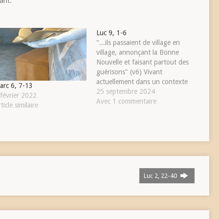
iant.
Luc 9, 1-6
"...ils passaient de village en
village, annonçant la Bonne
Nouvelle et faisant partout des
guérisons" (v6) Vivant
actuellement dans un contexte
arc 6, 7-13
de guerre et de violence, ce
25 septembre 2024
 février 2022
passage de l'évangile m'a
Avec 1 commentaire
ticle similaire
parlé autrement. Le Christ
envoie ses disciples et leur
donne son pouvoir sur le mal.
Ils ne guérissent pas les
malades de…
Luc 2, 22-40