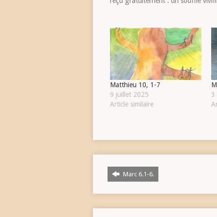
reçu gratuitement : un souffle vivif
Matthieu 10, 1-7
M
9 juillet 2025
3
Article similaire
Ar
Marc 6.1-6.