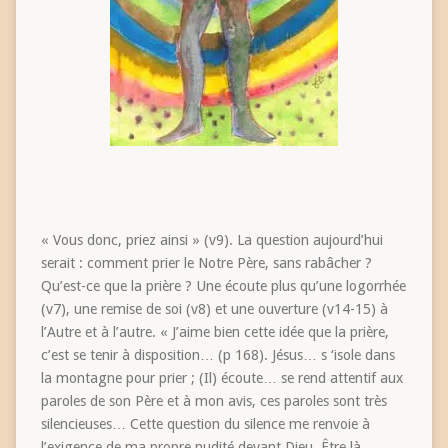
« Vous donc, priez ainsi » (v9). La question aujourd’hui
serait : comment prier le Notre Père, sans rabâcher ?
Qu’est-ce que la prière ? Une écoute plus qu’une logorrhée
(v7), une remise de soi (v8) et une ouverture (v14-15) à
l’Autre et à l’autre. « J’aime bien cette idée que la prière,
c’est se tenir à disposition… (p 168). Jésus… s ‘isole dans
la montagne pour prier ; (Il) écoute… se rend attentif aux
paroles de son Père et à mon avis, ces paroles sont très
silencieuses… Cette question du silence me renvoie à
l’exigence de ma propre nudité devant Dieu. Être là,