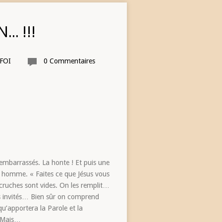
… !!!
FOI
0 Commentaires
s embarrassés. La honte ! Et puis une
un homme. « Faites ce que Jésus vous
cruches sont vides. On les remplit…
des invités… Bien sûr on comprend
u’apportera la Parole et la
»…Mais…