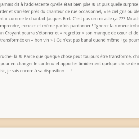
jamais dit à l’adolescente qu’elle était bien jolie !!! Et puis quelle surpri
r et s’arrêter prés du chanteur de rue occasionnel, « le ciel gris ou bleut
ient » comme le chantait Jacques Brel. C’est pas un miracle ça ??? Mirac
omprendre, excuser et même parfois pardonner ! Ignorer la rumeur imbéc
 Croyant pourra s’étonner et « regretter » son manque de cœur et de s
e transformée en « bon vin » ! Ce n’est pas banal quand même ! ça pour
 cruche- là !!! Parce que quelque chose peut toujours être transformé, ch
 pour en changer le contenu et apporter timidement quelque chose de «
sir, je suis encore à sa disposition…. !
Illustrati