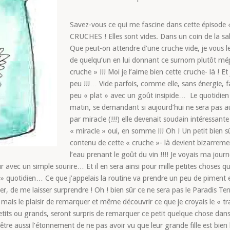
Savez-vous ce qui me fascine dans cette épisode 
CRUCHES ! Elles sont vides. Dans un coin de la sa
Que peut-on attendre d’une cruche vide, je vous
de quelqu’un en lui donnant ce surnom plutôt mé
cruche » !!! Moi je l’aime bien cette cruche- là ! Et
peu !!!… Vide parfois, comme elle, sans énergie,
peu « plat » avec un goût insipide… Le quotidien
matin, se demandant si aujourd’hui ne sera pas aussi
par miracle (!!!) elle devenait soudain intéressan
« miracle » oui, en somme !!! Oh ! Un petit bien 
contenu de cette « cruche »- là devient bizarrem
l’eau prenant le goût du vin !!!! Je voyais ma journ
 avec un simple sourire… Et il en sera ainsi pour mille petites choses q
n » quotidien… Ce que j’appelais la routine va prendre un peu de piment
, de me laisser surprendre ! Oh ! bien sûr ce ne sera pas le Paradis Terr
, mais le plaisir de remarquer et même découvrir ce que je croyais le « trai
petits ou grands, seront surpris de remarquer ce petit quelque chose dan
aussi l’étonnement de ne pas avoir vu que leur grande fille est bien bel