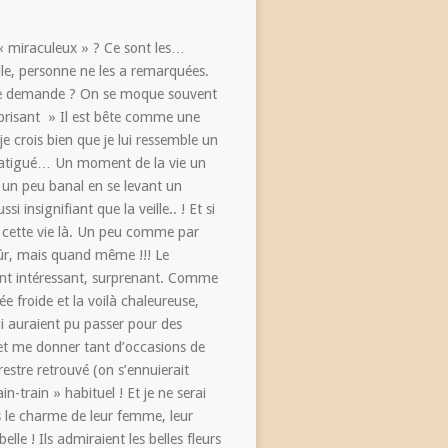
« miraculeux » ? Ce sont les…
lle, personne ne les a remarquées.
 le demande ? On se moque souvent
prisant » Il est bête comme une
 je crois bien que je lui ressemble un
 fatigué… Un moment de la vie un
 un peu banal en se levant un
 insignifiant que la veille.. ! Et si
te cette vie là. Un peu comme par
sûr, mais quand même !!! Le
ent intéressant, surprenant. Comme
ée froide et la voilà chaleureuse,
ui auraient pu passer pour des
 et me donner tant d’occasions de
estre retrouvé (on s’ennuierait
n-train » habituel ! Et je ne serai
s le charme de leur femme, leur
le ! Ils admiraient les belles fleurs