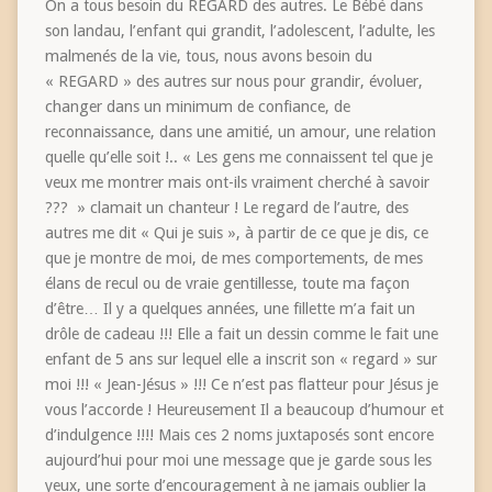
On a tous besoin du REGARD des autres. Le Bébé dans
son landau, l’enfant qui grandit, l’adolescent, l’adulte, les
malmenés de la vie, tous, nous avons besoin du
« REGARD » des autres sur nous pour grandir, évoluer,
changer dans un minimum de confiance, de
reconnaissance, dans une amitié, un amour, une relation
quelle qu’elle soit !.. « Les gens me connaissent tel que je
veux me montrer mais ont-ils vraiment cherché à savoir
??? » clamait un chanteur ! Le regard de l’autre, des
autres me dit « Qui je suis », à partir de ce que je dis, ce
que je montre de moi, de mes comportements, de mes
élans de recul ou de vraie gentillesse, toute ma façon
d’être… Il y a quelques années, une fillette m’a fait un
drôle de cadeau !!! Elle a fait un dessin comme le fait une
enfant de 5 ans sur lequel elle a inscrit son « regard » sur
moi !!! « Jean-Jésus » !!! Ce n’est pas flatteur pour Jésus je
vous l’accorde ! Heureusement Il a beaucoup d’humour et
d’indulgence !!!! Mais ces 2 noms juxtaposés sont encore
aujourd’hui pour moi une message que je garde sous les
yeux, une sorte d’encouragement à ne jamais oublier la