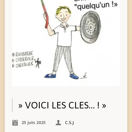
» VOICI LES CLES… ! »
25 juin 2025
C.S.J