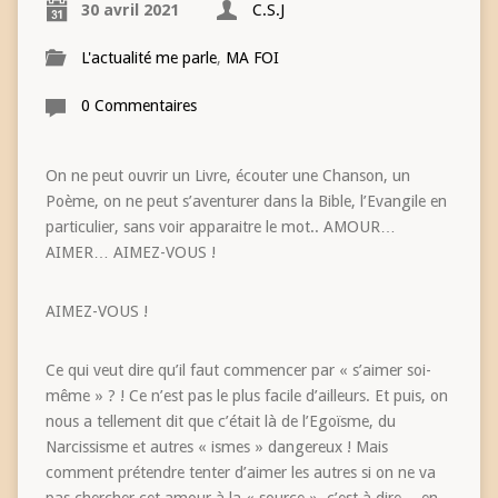
30 avril 2021
C.S.J
L'actualité me parle
,
MA FOI
0 Commentaires
On ne peut ouvrir un Livre, écouter une Chanson, un
Poème, on ne peut s’aventurer dans la Bible, l’Evangile en
particulier, sans voir apparaitre le mot.. AMOUR…
AIMER… AIMEZ-VOUS !
AIMEZ-VOUS !
Ce qui veut dire qu’il faut commencer par « s’aimer soi-
même » ? ! Ce n’est pas le plus facile d’ailleurs. Et puis, on
nous a tellement dit que c’était là de l’Egoïsme, du
Narcissisme et autres « ismes » dangereux ! Mais
comment prétendre tenter d’aimer les autres si on ne va
pas chercher cet amour à la « source », c’est à dire… en