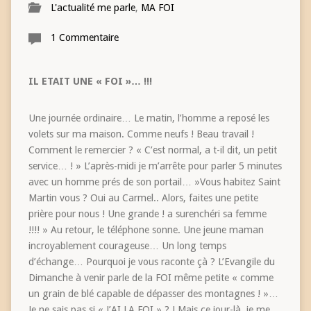
L'actualité me parle
,
MA FOI
1 Commentaire
IL ETAIT UNE « FOI »… !!!
Une journée ordinaire… Le matin, l’homme a reposé les
volets sur ma maison. Comme neufs ! Beau travail !
Comment le remercier ? « C’est normal, a t-il dit, un petit
service… ! » L’après-midi je m’arrête pour parler 5 minutes
avec un homme prés de son portail… »Vous habitez Saint
Martin vous ? Oui au Carmel.. Alors, faites une petite
prière pour nous ! Une grande ! a surenchéri sa femme
!!!! » Au retour, le téléphone sonne. Une jeune maman
incroyablement courageuse… Un long temps
d’échange… Pourquoi je vous raconte çà ? L’Evangile du
Dimanche à venir parle de la FOI même petite « comme
un grain de blé capable de dépasser des montagnes ! »…
Je ne sais pas si « J’AI LA FOI » ? ! Mais ce jour-là, je me