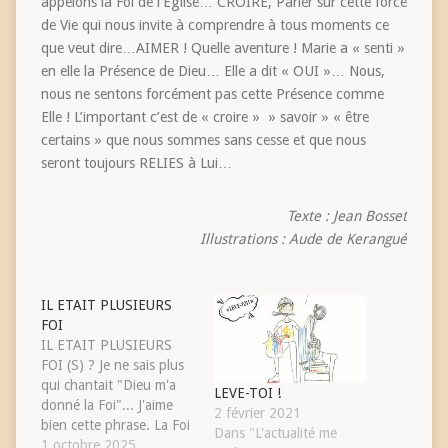
appelons la Foi de l’Eglise… CROIRE, Parier sur cette force
de Vie qui nous invite à comprendre à tous moments ce
que veut dire…AIMER ! Quelle aventure ! Marie a « senti »
en elle la Présence de Dieu… Elle a dit « OUI »… Nous,
nous ne sentons forcément pas cette Présence comme
Elle ! L’important c’est de « croire » » savoir » « être
certains » que nous sommes sans cesse et que nous
seront toujours RELIES à Lui…
Texte : Jean Bosset
Illustrations : Aude de Kerangué
IL ETAIT PLUSIEURS
FOI
IL ETAIT PLUSIEURS
FOI (S) ? Je ne sais plus
qui chantait "Dieu m'a
LEVE-TOI !
donné la Foi"... J'aime
2 février 2021
bien cette phrase. La Foi
Dans "L'actualité me
comme un cadeau. Pour
1 octobre 2025