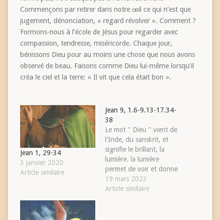
Commençons par retirer dans notre œil ce qui n’est que
jugement, dénonciation, « regard révolver ». Comment ?
Formons-nous à l’école de Jésus pour regarder avec
compassion, tendresse, miséricorde. Chaque jour,
bénissons Dieu pour au moins une chose que nous avons
observé de beau. Faisons comme Dieu lui-même lorsqu’il
créa le ciel et la terre: « Il vit que cela était bon ».
Jean 9, 1.6-9.13-17.34-
38
Le mot " Dieu " vient de
l'Inde, du sanskrit, et
signifie le brillant, la
Jean 1, 29-34
lumière. la lumière
3 janvier 2020
permet de voir et donne
Article similaire
la vie ! Jean ( 9, 1 - 41 )
19 mars 2023
nous raconte l'histoire
Article similaire
d'un aveugle qui
retrouve la vue. Ce texte
nous donne un repère