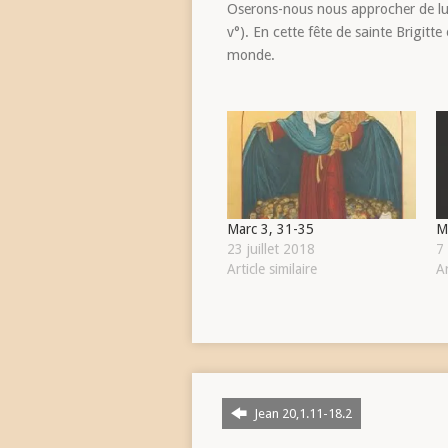
Oserons-nous nous approcher de lu
v°). En cette fête de sainte Brigitte
monde.
Marc 3, 31-35
M
23 juillet 2018
7
Article similaire
Ar
Jean 20,1.11-18.2