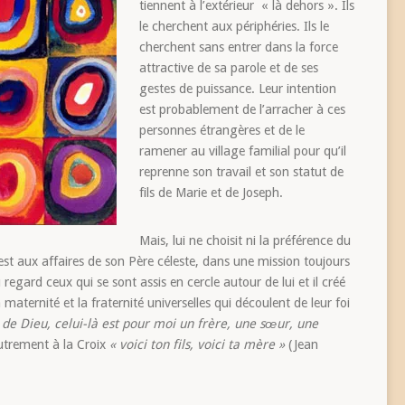
tiennent à l’extérieur « là dehors ». Ils
le cherchent aux périphéries. Ils le
cherchent sans entrer dans la force
attractive de sa parole et de ses
gestes de puissance. Leur intention
est probablement de l’arracher à ces
personnes étrangères et de le
ramener au village familial pour qu’il
reprenne son travail et son statut de
fils de Marie et de Joseph.
Mais, lui ne choisit ni la préférence du
l est aux affaires de son Père céleste, dans une mission toujours
 regard ceux qui se sont assis en cercle autour de lui et il créé
aternité et la fraternité universelles qui découlent de leur foi
té de Dieu, celui-là est pour moi un frère, une sœur, une
autrement à la Croix
« voici ton fils, voici ta mère »
(Jean