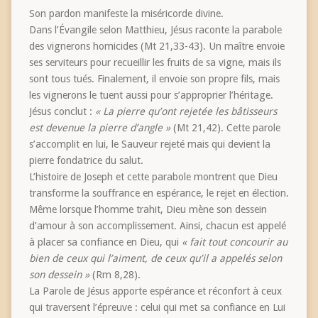
Son pardon manifeste la miséricorde divine.
Dans l’Évangile selon Matthieu, Jésus raconte la parabole
des vignerons homicides (Mt 21,33-43). Un maître envoie
ses serviteurs pour recueillir les fruits de sa vigne, mais ils
sont tous tués. Finalement, il envoie son propre fils, mais
les vignerons le tuent aussi pour s’approprier l’héritage.
Jésus conclut :
« La pierre qu’ont rejetée les bâtisseurs
est devenue la pierre d’angle »
(Mt 21,42). Cette parole
s’accomplit en lui, le Sauveur rejeté mais qui devient la
pierre fondatrice du salut.
L’histoire de Joseph et cette parabole montrent que Dieu
transforme la souffrance en espérance, le rejet en élection.
Même lorsque l’homme trahit, Dieu mène son dessein
d’amour à son accomplissement. Ainsi, chacun est appelé
à placer sa confiance en Dieu, qui
« fait tout concourir au
bien de ceux qui l’aiment, de ceux qu’il a appelés selon
son dessein »
(Rm 8,28).
La Parole de Jésus apporte espérance et réconfort à ceux
qui traversent l’épreuve : celui qui met sa confiance en Lui