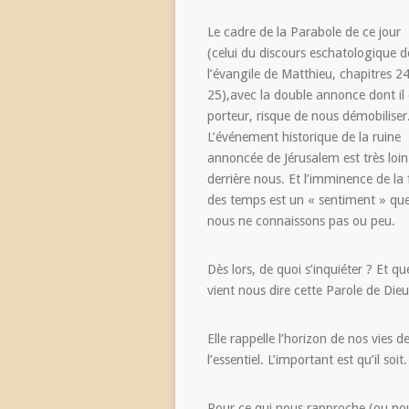
Le cadre de la Parabole de ce jour
(celui du discours eschatologique d
l’évangile de Matthieu, chapitres 24
25),avec la double annonce dont il 
porteur, risque de nous démobiliser
L’événement historique de la ruine
annoncée de Jérusalem est très loin
derrière nous. Et l’imminence de la 
des temps est un « sentiment » qu
nous ne connaissons pas ou peu.
Dès lors, de quoi s’inquiéter ? Et qu
vient nous dire cette Parole de Dieu
Elle rappelle l’horizon de nos vies d
l’essentiel. L’important est qu’il soit.
Pour ce qui nous rapproche (ou no