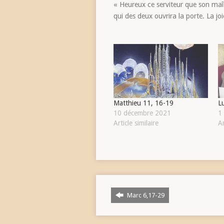
« Heureux ce serviteur que son maît
qui des deux ouvrira la porte. La j
Matthieu 11, 16-19
L
10 décembre 2021
1
Article similaire
Ar
Marc 6,17-29