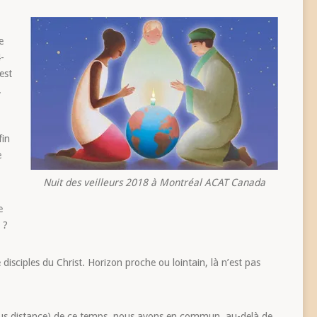
e
-
est
.
fin
e
Nuit des veilleurs 2018 à Montréal ACAT Canada
e
 ?
e disciples du Christ. Horizon proche ou lointain, là n’est pas
us distance) de ce temps, nous avons en commun, au-delà de