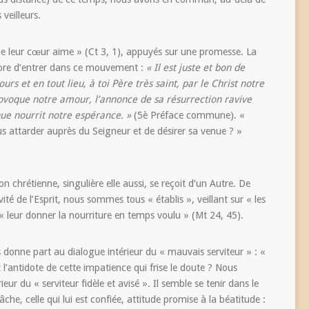
 veilleurs.
que leur cœur aime » (Ct 3, 1), appuyés sur une promesse. La
core d’entrer dans ce mouvement :
« Il est juste et bon de
ours et en tout lieu, à toi Père très saint, par le Christ notre
ovoque notre amour, l’annonce de sa résurrection ravive
nue nourrit notre espérance. »
(5è Préface commune). «
us attarder auprès du Seigneur et de désirer sa venue ? »
n chrétienne, singulière elle aussi, se reçoit d’un Autre. De
vité de l’Esprit, nous sommes tous « établis », veillant sur « les
 leur donner la nourriture en temps voulu » (Mt 24, 45).
s donne part au dialogue intérieur du « mauvais serviteur » : «
 l’antidote de cette impatience qui frise le doute ? Nous
ur du « serviteur fidèle et avisé ». Il semble se tenir dans le
e, celle qui lui est confiée, attitude promise à la béatitude :