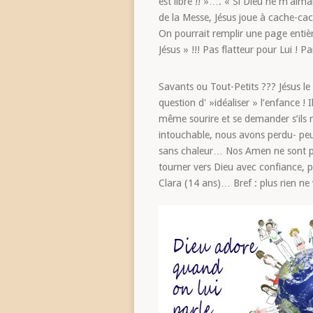
est libre !! »…. « Si Dieu ne m’aima
de la Messe, Jésus joue à cache-ca
On pourrait remplir une page entièr
Jésus » !!! Pas flatteur pour Lui ! 
Savants ou Tout-Petits ??? Jésus le 
question d' »idéaliser » l’enfance !
même sourire et se demander s’ils 
intouchable, nous avons perdu- peut
sans chaleur… Nos Amen ne sont pl
tourner vers Dieu avec confiance, p
Clara (14 ans)… Bref : plus rien n