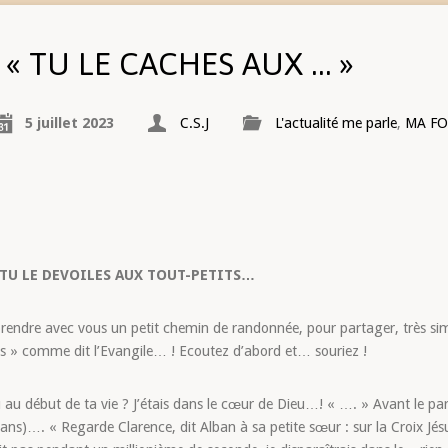
« TU LE CACHES AUX … »
5 juillet 2023
C.S.J
L'actualité me parle
,
MA FO
! TU LE DEVOILES AUX TOUT-PETITS…
de prendre avec vous un petit chemin de randonnée, pour partager, très s
its » comme dit l’Evangile… ! Ecoutez d’abord et… souriez !
ù au début de ta vie ? J’étais dans le cœur de Dieu…! « …. » Avant le p
9 ans)…. « Regarde Clarence, dit Alban à sa petite sœur : sur la Croix Jésu