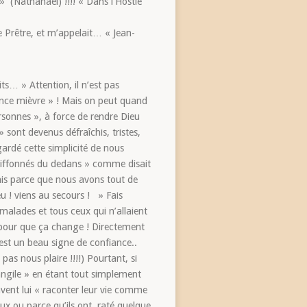
 » (Nathanaël) !!!! « Dans l’Hostie
e Prêtre, et m’appelait… « Jean-
ts… » Attention, il n’est pas
ocence mièvre » ! Mais on peut quand
sonnes », à force de rendre Dieu
sont devenus défraîchis, tristes,
rdé cette simplicité de nous
 chiffonnés du dedans » comme disait
is parce que nous avons tout de
u ! viens au secours ! » Fais
 malades et tous ceux qui n’allaient
e pour que ça change ! Directement
st un beau signe de confiance..
pas nous plaire !!!!) Pourtant, si
angile » en étant tout simplement
avent lui « raconter leur vie comme
eux ou parce qu’ils ont raté quelque