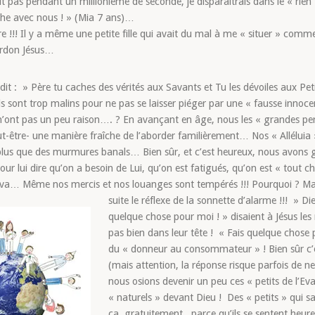
it pas pendant un millionième de seconde, je disparaîtrais dans le « rien
che avec nous ! » (Mia 7 ans)…
e !!! Il y a même une petite fille qui avait du mal à me « situer » comm
Pardon Jésus…
dit : » Père tu caches des vérités aux Savants et Tu les dévoiles aux Peti
 Ils sont trop malins pour ne pas se laisser piéger par une « fausse inn
n’ont pas un peu raison…. ? En avançant en âge, nous les « grandes per
-être- une manière fraîche de l’aborder familièrement… Nos « Alléluia » 
us que des murmures banals… Bien sûr, et c’est heureux, nous avons ga
our lui dire qu’on a besoin de Lui, qu’on est fatigués, qu’on est « tout
e va… Même nos mercis et nos louanges sont tempérés !!! Pourquoi ? Ma
suite le réflexe de la sonnette d’alarme !!! »
Die
quelque chose pour moi ! » disaient à Jésus les
pas bien dans leur tête ! « Fais quelque chos
du « donneur au consommateur » ! Bien sûr c’e
(mais attention, la réponse risque parfois de ne 
nous osions devenir un peu ces « petits de l’Ev
« naturels » devant Dieu ! Des « petits » qui s
ça, gratuitement, parce qu’ils se sentent heur