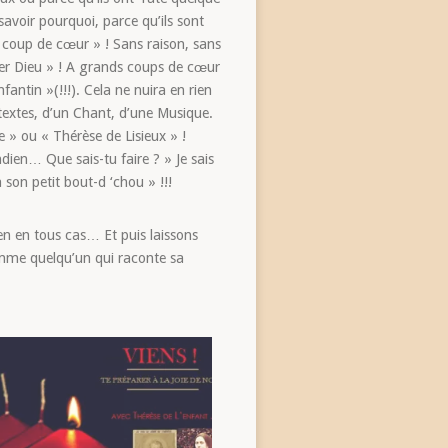
savoir pourquoi, parce qu’ils sont
« coup de cœur » ! Sans raison, sans
r Dieu » ! A grands coups de cœur
nfantin »(!!!). Cela ne nuira en rien
 textes, d’un Chant, d’une Musique.
e » ou « Thérèse de Lisieux » !
dien… Que sais-tu faire ? » Je sais
 son petit bout-d ‘chou » !!!
ien en tous cas… Et puis laissons
comme quelqu’un qui raconte sa