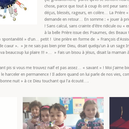
chose, parce que tout à coup ils ont peur sans 
déçus, blessés, rageurs, en colère… La Prière 
demande en retour… En somme : « jouer à prie
! Sans calcul, sans crainte d’être ridicule ou « e
à la belle Prière issue des Psaumes, des Beaux
 « spontanéité » d’un… petit ! Une prière en forme de » François d’Assis
e cœur ». » Je ne sais pas bien prier Dieu, disait quelqu’un à un sage In
va beaucoup lui plaire !!! »… » Fais un bisou à Jésus, disait la maman à
 Tant pis si vous me trouvez naïf et pas assez… « savant » ! Moi j’aime b
e le harceler en permanence ! Il adore quand on lui parle de nos vies, 
 bonne nuit » à ce Dieu touchant qui l’a écouté….