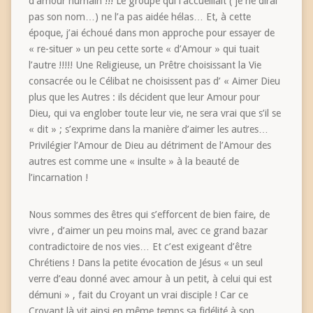
d’amour humain !!! Le groupe qui l’accueillait ( je ne dirai
pas son nom…) ne l’a pas aidée hélas… Et, à cette
époque, j’ai échoué dans mon approche pour essayer de
« re-situer » un peu cette sorte « d’Amour » qui tuait
l’autre !!!!! Une Religieuse, un Prêtre choisissant la Vie
consacrée ou le Célibat ne choisissent pas d’ « Aimer Dieu
plus que les Autres : ils décident que leur Amour pour
Dieu, qui va englober toute leur vie, ne sera vrai que s’il se
« dit » ; s’exprime dans la manière d’aimer les autres…
Privilégier l’Amour de Dieu au détriment de l’Amour des
autres est comme une « insulte » à la beauté de
l’incarnation !
Nous sommes des êtres qui s’efforcent de bien faire, de
vivre , d’aimer un peu moins mal, avec ce grand bazar
contradictoire de nos vies… Et c’est exigeant d’être
Chrétiens ! Dans la petite évocation de Jésus « un seul
verre d’eau donné avec amour à un petit, à celui qui est
démuni » , fait du Croyant un vrai disciple ! Car ce
Croyant là vit ainsi en même temps sa fidélité à son