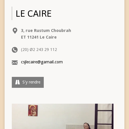
LE CAIRE
3, rue Rustum Choubrah
ET 11241 Le Caire
(20) Ø2 243 29 112
csjlecaire@gamail.com
S'y rendre