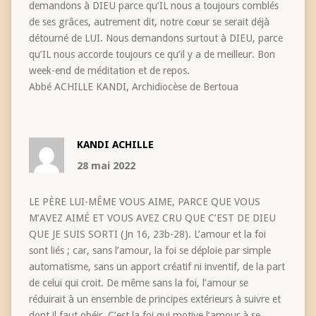
demandons à DIEU parce qu’IL nous a toujours comblés
de ses grâces, autrement dit, notre cœur se serait déjà
détourné de LUI. Nous demandons surtout à DIEU, parce
qu’IL nous accorde toujours ce qu’il y a de meilleur. Bon
week-end de méditation et de repos.
Abbé ACHILLE KANDI, Archidiocèse de Bertoua
KANDI ACHILLE
28 mai 2022
LE PÈRE LUI-MÊME VOUS AIME, PARCE QUE VOUS
M’AVEZ AIMÉ ET VOUS AVEZ CRU QUE C’EST DE DIEU
QUE JE SUIS SORTI (Jn 16, 23b-28). L’amour et la foi
sont liés ; car, sans l’amour, la foi se déploie par simple
automatisme, sans un apport créatif ni inventif, de la part
de celui qui croit. De même sans la foi, l’amour se
réduirait à un ensemble de principes extérieurs à suivre et
dont il faut obéir. C’est la foi qui motive l’amour à se