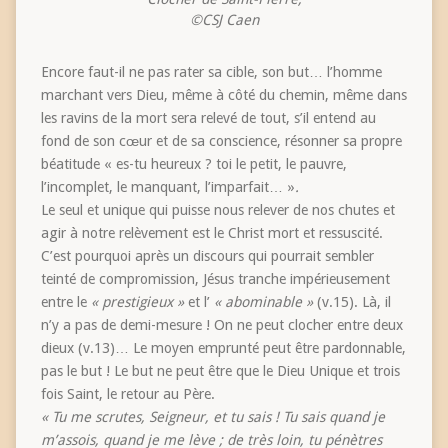
©CSJ Caen
Encore faut-il ne pas rater sa cible, son but… l’homme
marchant vers Dieu, même à côté du chemin, même dans
les ravins de la mort sera relevé de tout, s’il entend au
fond de son cœur et de sa conscience, résonner sa propre
béatitude « es-tu heureux ? toi le petit, le pauvre,
l’
incomplet, le manquant, l’imparfait
… »
.
Le seul et unique qui puisse nous relever de nos chutes et
agir à notre relèvement est le Christ mort et ressuscité.
C’est pourquoi après un discours qui pourrait sembler
teinté de compromission, Jésus tranche impérieusement
entre le
« prestigieux »
et l’
« abominable »
(v.15). Là, il
n’y a pas de demi-mesure ! On ne peut clocher entre deux
dieux (v.13)… Le moyen emprunté peut être pardonnable,
pas le but ! Le but ne peut être que le Dieu Unique et trois
fois Saint, le retour au Père.
« Tu me scrutes, Seigneur, et tu sais ! Tu sais quand je
m’assois, quand je me lève ; de très loin, tu pénètres