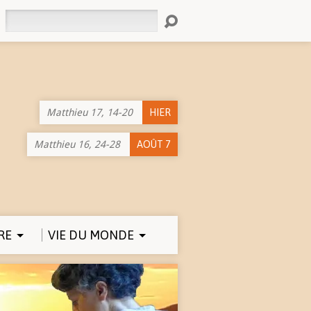
Rechercher
Matthieu 17, 14-20
HIER
Matthieu 16, 24-28
AOÛT 7
RE
VIE DU MONDE