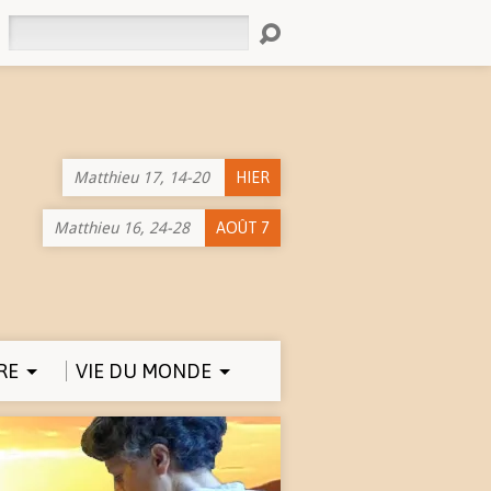
Rechercher
Matthieu 17, 14-20
HIER
Matthieu 16, 24-28
AOÛT 7
RE
VIE DU MONDE