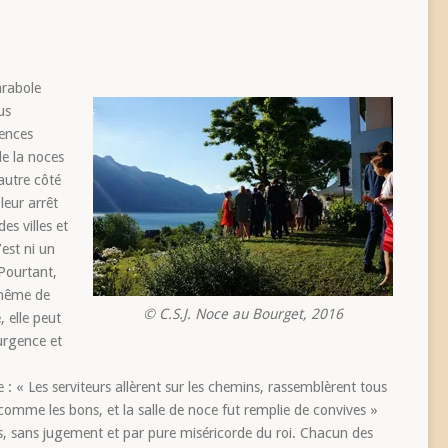
arabole
us
lences
de la noces
 autre côté
leur arrêt
es villes et
’est ni un
 Pourtant,
 même de
© C.S.J. Noce au Bourget, 2016
, elle peut
urgence et
 « Les serviteurs allèrent sur les chemins, rassemblèrent tous
 comme les bons, et la salle de noce fut remplie de convives »
us, sans jugement et par pure miséricorde du roi. Chacun des