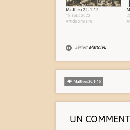
Matthieu 22, 1-14
M
18 août 2022
2
Article similaire
A
Séries:
Matthieu
Matthieu20,1-16
UN COMMENT