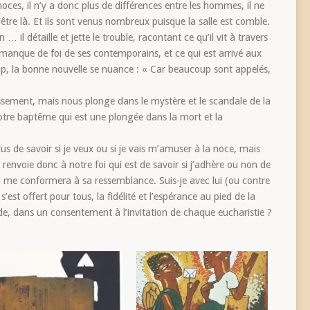
oces, il n’y a donc plus de différences entre les hommes, il ne
être là. Et ils sont venus nombreux puisque la salle est comble.
 … il détaille et jette le trouble, racontant ce qu’il vit à travers
 le manque de foi de ses contemporains, et ce qui est arrivé aux
up, la bonne nouvelle se nuance : « Car beaucoup sont appelés,
tissement, mais nous plonge dans le mystère et le scandale de la
notre baptême qui est une plongée dans la mort et la
us de savoir si je veux ou si je vais m’amuser à la noce, mais
us renvoie donc à notre foi qui est de savoir si j’adhère ou non de
ui me conformera à sa ressemblance. Suis-je avec lui (ou contre
i s’est offert pour tous, la fidélité et l’espérance au pied de la
de, dans un consentement à l’invitation de chaque eucharistie ?