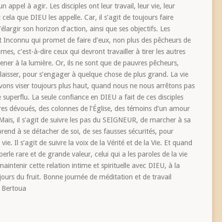
ppel à agir. Les disciples ont leur travail, leur vie, leur
 cela que DIEU les appelle. Car, il s’agit de toujours faire
largir son horizon d’action, ainsi que ses objectifs. Les
cet Inconnu qui promet de faire d’eux, non plus des pêcheurs de
, c’est-à-dire ceux qui devront travailler à tirer les autres
ner à la lumière. Or, ils ne sont que de pauvres pêcheurs,
laisser, pour s’engager à quelque chose de plus grand. La vie
ons viser toujours plus haut, quand nous ne nous arrêtons pas
e superflu. La seule confiance en DIEU a fait de ces disciples
es dévoués, des colonnes de l’Église, des témoins d’un amour
 Mais, il s’agit de suivre les pas du SEIGNEUR, de marcher à sa
prend à se détacher de soi, de ses fausses sécurités, pour
ie. Il s’agit de suivre la voix de la Vérité et de la Vie. Et quand
perle rare et de grande valeur, celui qui a les paroles de la vie
 maintenir cette relation intime et spirituelle avec DIEU, à la
ujours du fruit. Bonne journée de méditation et de travail
e Bertoua