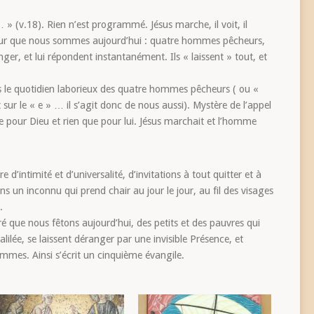
» (v.18). Rien n’est programmé. Jésus marche, il voit, il
teur que nous sommes aujourd’hui : quatre hommes pêcheurs,
anger, et lui répondent instantanément. Ils « laissent » tout, et
 le quotidien laborieux des quatre hommes pêcheurs ( ou «
 sur le « e » … il s’agit donc de nous aussi). Mystère de l’appel
e pour Dieu et rien que pour lui. Jésus marchait et l’homme
e d’intimité et d’universalité, d’invitations à tout quitter et à
s un inconnu qui prend chair au jour le jour, au fil des visages
.
 que nous fêtons aujourd’hui, des petits et des pauvres qui
ilée, se laissent déranger par une invisible Présence, et
ommes. Ainsi s’écrit un cinquième évangile.