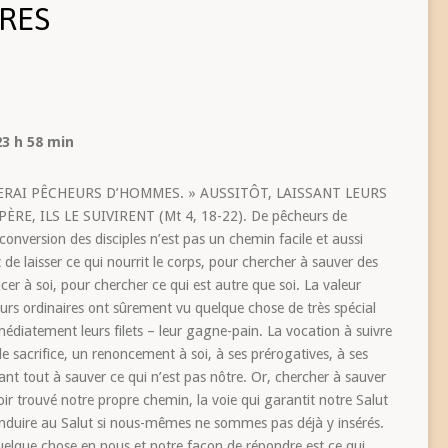
RES
23 h 58 min
FERAI PÊCHEURS D’HOMMES. » AUSSITÔT, LAISSANT LEURS
E, ILS LE SUIVIRENT (Mt 4, 18-22). De pêcheurs de
nversion des disciples n’est pas un chemin facile et aussi
t de laisser ce qui nourrit le corps, pour chercher à sauver des
cer à soi, pour chercher ce qui est autre que soi. La valeur
urs ordinaires ont sûrement vu quelque chose de très spécial
médiatement leurs filets – leur gagne-pain. La vocation à suivre
 sacrifice, un renoncement à soi, à ses prérogatives, à ses
ant tout à sauver ce qui n’est pas nôtre. Or, chercher à sauver
voir trouvé notre propre chemin, la voie qui garantit notre Salut
onduire au Salut si nous-mêmes ne sommes pas déjà y insérés.
elque chose en nous et notre façon de répondre est ce qui