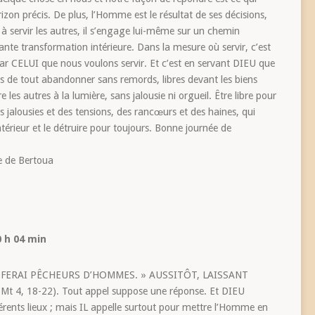
rizon précis. De plus, l’Homme est le résultat de ses décisions,
 à servir les autres, il s’engage lui-même sur un chemin
nte transformation intérieure. Dans la mesure où servir, c’est
par CELUI que nous voulons servir. Et c’est en servant DIEU que
res de tout abandonner sans remords, libres devant les biens
 les autres à la lumière, sans jalousie ni orgueil. Être libre pour
des jalousies et des tensions, des rancœurs et des haines, qui
térieur et le détruire pour toujours. Bonne journée de
e de Bertoua
0 h 04 min
S FERAI PÊCHEURS D’HOMMES. » AUSSITÔT, LAISSANT
t 4, 18-22). Tout appel suppose une réponse. Et DIEU
férents lieux ; mais IL appelle surtout pour mettre l’Homme en