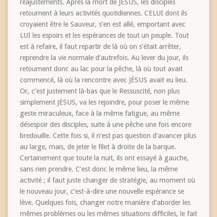
réajustements. Après la mort de JÉSUS, les disciples
retournent à leurs activités quotidiennes. CELUI dont ils
croyaient être le Sauveur, s’en est allé, emportant avec
LUI les espoirs et les espérances de tout un peuple. Tout
est à refaire, il faut repartir de là où on s’était arrêter,
reprendre la vie normale d’autrefois. Au lever du jour, ils
retournent donc au lac pour la pêche, là où tout avait
commencé, là où la rencontre avec JÉSUS avait eu lieu.
Or, c’est justement là-bas que le Ressuscité, non plus
simplement JÉSUS, va les rejoindre, pour poser le même
geste miraculeux, face à la même fatigue, au même
désespoir des disciples, suite à une pêche une fois encore
bredouille. Cette fois si, il n’est pas question d’avancer plus
au large, mais, de jeter le filet à droite de la barque.
Certainement que toute la nuit, ils ont essayé à gauche,
sans rien prendre. C’est donc le même lieu, la même
activité ; il faut juste changer de stratégie, au moment où
le nouveau jour, c’est-à-dire une nouvelle espérance se
lève. Quelques fois, changer notre manière d’aborder les
mêmes problèmes ou les mêmes situations difficiles, le fait