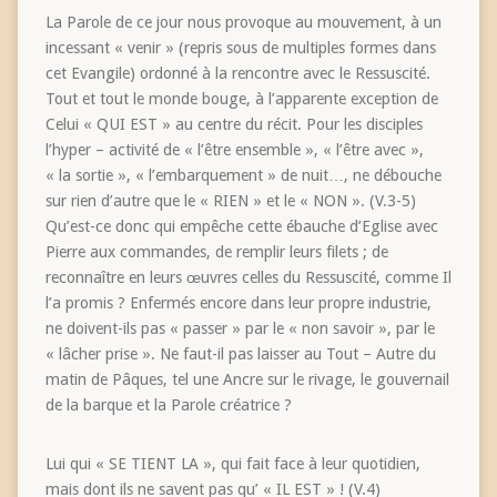
La Parole de ce jour nous provoque au mouvement, à un
incessant « venir » (repris sous de multiples formes dans
cet Evangile) ordonné à la rencontre avec le Ressuscité.
Tout et tout le monde bouge, à l’apparente exception de
Celui « QUI EST » au centre du récit. Pour les disciples
l’hyper – activité de « l’être ensemble », « l’être avec »,
« la sortie », « l’embarquement » de nuit…, ne débouche
sur rien d’autre que le « RIEN » et le « NON ». (V.3-5)
Qu’est-ce donc qui empêche cette ébauche d’Eglise avec
Pierre aux commandes, de remplir leurs filets ; de
reconnaître en leurs œuvres celles du Ressuscité, comme Il
l’a promis ? Enfermés encore dans leur propre industrie,
ne doivent-ils pas « passer » par le « non savoir », par le
« lâcher prise ». Ne faut-il pas laisser au Tout – Autre du
matin de Pâques, tel une Ancre sur le rivage, le gouvernail
de la barque et la Parole créatrice ?
Lui qui « SE TIENT LA », qui fait face à leur quotidien,
mais dont ils ne savent pas qu’ « IL EST » ! (V.4)