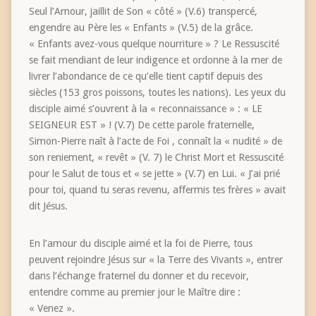
Seul l’Amour, jaillit de Son « côté » (V.6) transpercé,
engendre au Père les « Enfants » (V.5) de la grâce.
« Enfants avez-vous quelque nourriture » ? Le Ressuscité
se fait mendiant de leur indigence et ordonne à la mer de
livrer l’abondance de ce qu’elle tient captif depuis des
siècles (153 gros poissons, toutes les nations). Les yeux du
disciple aimé s’ouvrent à la « reconnaissance » : « LE
SEIGNEUR EST » ! (V.7) De cette parole fraternelle,
Simon-Pierre naît à l’acte de Foi , connaît la « nudité » de
son reniement, « revêt » (V. 7) le Christ Mort et Ressuscité
pour le Salut de tous et « se jette » (V.7) en Lui. « J’ai prié
pour toi, quand tu seras revenu, affermis tes frères » avait
dit Jésus.
En l’amour du disciple aimé et la foi de Pierre, tous
peuvent rejoindre Jésus sur « la Terre des Vivants », entrer
dans l’échange fraternel du donner et du recevoir,
entendre comme au premier jour le Maître dire :
« Venez ».