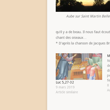
Aube sur Saint Martin Bell
qu’il y a de beau. Il nous faut écou
chant des oiseaux…
*
D’après la chanson de Jacques Bre
M
N
d
d
p
fe
Luc 5,27-32
c
8
9 mars 2019
T
Ar
Article similaire
d
m
so
t