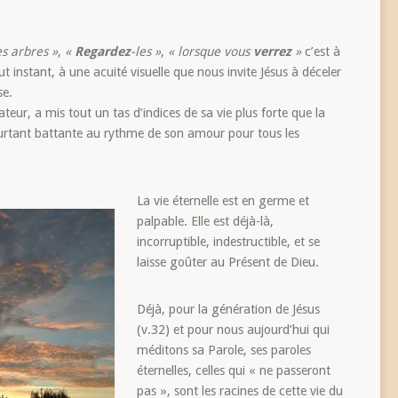
es arbres »
,
«
Regardez
-les »
,
« lorsque vous
verrez
»
c’est à
ut instant, à une acuité visuelle que nous invite Jésus à déceler
se.
eur, a mis tout un tas d’indices de sa vie plus forte que la
ourtant battante au rythme de son amour pour tous les
La vie éternelle est en germe et
palpable. Elle est déjà-là,
incorruptible, indestructible, et se
laisse goûter au Présent de Dieu.
Déjà, pour la génération de Jésus
(v.32) et pour nous aujourd’hui qui
méditons sa Parole, ses paroles
éternelles, celles qui « ne passeront
pas », sont les racines de cette vie du