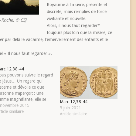
Royaume à l’œuvre, présente et
discrète, mais remplies de force
vivifiante et nouvelle.
e-Roche, © CSJ
Alors, il nous faut regarder*…
toujours plus loin que la misère, ce
ter par delà le vacarme, l’émerveillement des enfants et le
l « Il nous faut regarder ».
arc 12,38-44
ous pouvons suivre le regard
e Jésus… Un regard qui
iscerne et dévoile ce que
ersonne n’aperçoit : une
mme insignifiante, elle se
Marc 12,38-44
onfond avec les pierres du
 novembre 2015
5 juin 2021
emple, elle longe
ticle similaire
Article similaire
iscrètement, furtivement les
urs pour « jeter » le peu de
n avoir à l’abri du regard de
ous. Jésus regarde cette…