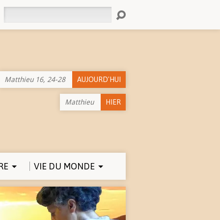
Rechercher
Matthieu 16, 24-28
AUJOURD'HUI
Matthieu
HIER
RE
VIE DU MONDE