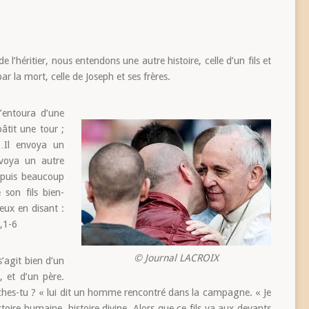
 l’héritier, nous entendons une autre histoire, celle d’un fils et
par la mort, celle de Joseph et ses frères.
’entoura d’une
bâtit une tour ;
s…Il envoya un
nvoya un autre
 puis beaucoup
e son fils bien-
 eux en disant :
2,1-6
© Journal LACROIX
s’agit bien d’un
, et d’un père.
hes-tu ? « lui dit un homme rencontré dans la campagne. « Je
oire humaine, histoire divine. Alors que ce fils va aux devants