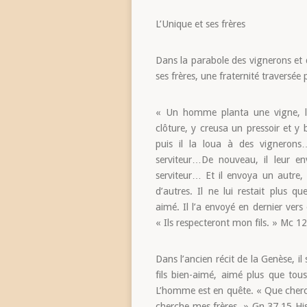
L’Unique et ses frères
Dans la parabole des vignerons et de
ses frères, une fraternité traversée 
« Un homme planta une vigne, l
clôture, y creusa un pressoir et y 
puis il la loua à des vigneron
serviteur…De nouveau, il leur e
serviteur… Et il envoya un autre,
d’autres. Il ne lui restait plus qu
aimé. Il l’a envoyé en dernier vers
« Ils respecteront mon fils. » Mc 1
Dans l’ancien récit de la Genèse, il 
fils bien-aimé, aimé plus que tous
L’homme est en quête. « Que cherc
cherche mes frères. » Gn 37,15 Hist