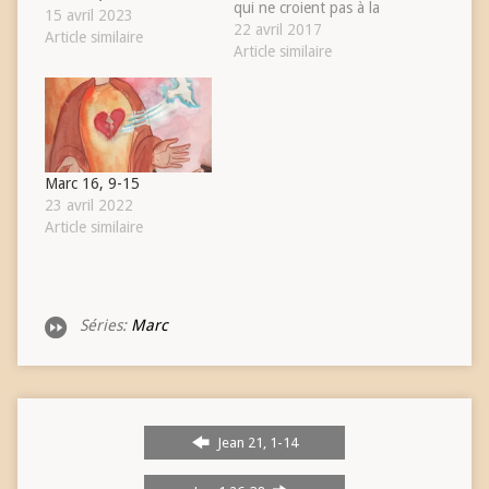
qui ne croient pas à la
15 avril 2023
parole d’une, d’un autre,
22 avril 2017
Article similaire
qu’il est dit : « Proclamez
Article similaire
l’Evangile à toutes les
créatures » Au matin de
Pâques, la Vie, semble,
pour les disciples,
engloutie dans les…
Marc 16, 9-15
23 avril 2022
Article similaire
Séries:
Marc
Jean 21, 1-14