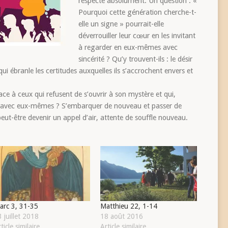
respecte absolument. Un question : «
Pourquoi cette génération cherche-t-
elle un signe » pourrait-elle
déverrouiller leur cœur en les invitant
à regarder en eux-mêmes avec
sincérité ? Qu’y trouvent-ils : le désir
qui ébranle les certitudes auxquelles ils s’accrochent envers et
ace à ceux qui refusent de s’ouvrir à son mystère et qui,
u’avec eux-mêmes ? S’embarquer de nouveau et passer de
peut-être devenir un appel d’air, attente de souffle nouveau.
arc 3, 31-35
Matthieu 22, 1-14
 juillet 2018
18 août 2016
ticle similaire
Article similaire