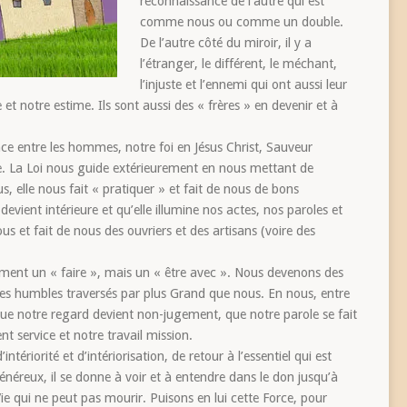
reconnaissance de l’autre qui est
comme nous ou comme un double.
De l’autre côté du miroir, il y a
l’étranger, le différent, le méchant,
l’injuste et l’ennemi qui ont aussi leur
 et notre estime. Ils sont aussi des « frères » en devenir et à
nce entre les hommes, notre foi en Jésus Christ, Sauveur
que. La Loi nous guide extérieurement en nous mettant de
, elle nous fait « pratiquer » et fait de nous de bons
devient intérieure et qu’elle illumine nos actes, nos paroles et
ous et fait de nous des ouvriers et des artisans (voire des
ement un « faire », mais un « être avec ». Nous devenons des
tres humbles traversés par plus Grand que nous. En nous, entre
 que notre regard devient non-jugement, que notre parole se fait
t service et notre travail mission.
ériorité et d’intériorisation, de retour à l’essentiel qui est
néreux, il se donne à voir et à entendre dans le don jusqu’à
a Vie qui ne peut pas mourir. Puisons en lui cette Force, pour