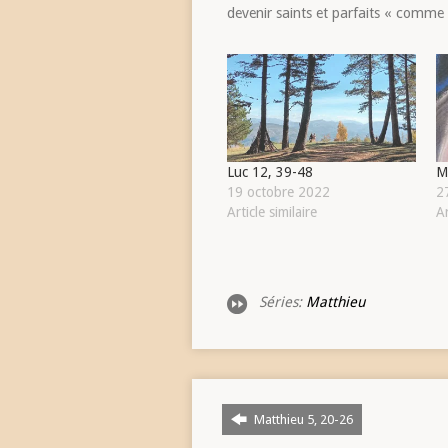
devenir saints et parfaits « comme 
Luc 12, 39-48
M
19 octobre 2022
2
Article similaire
Ar
Séries:
Matthieu
Matthieu 5, 20-26