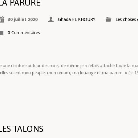
LA PARURE
30 juillet 2020
Ghada EL KHOURY
Les choses 
0 Commentaires
e ceinture autour des reins, de même je m’étais attaché toute la mais
’elles soient mon peuple, mon renom, ma louange et ma parure. » (Jr 13
LES TALONS