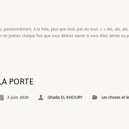
, passionnément, à la folie, plus que tout, pas du tout. » « Aïe, aïe, aïe,
 en prenez chaque fois que vous désirez savoir si vous étiez aimés ou pas
LA PORTE
3 juin 2020
Ghada EL KHOURY
Les choses et l